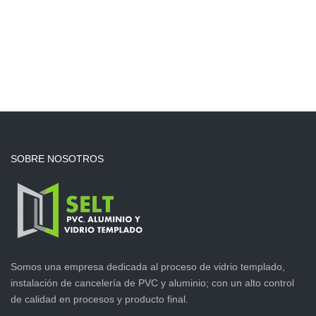
VIVIENDA
SOBRE NOSOTROS
Edificios de Departamentos
Somos una empresa dedicada al proceso de vidrio templado,
instalación de cancelería de PVC y aluminio; con un alto control
San Luis Potosí, S.L.P.
de calidad en procesos y producto final.