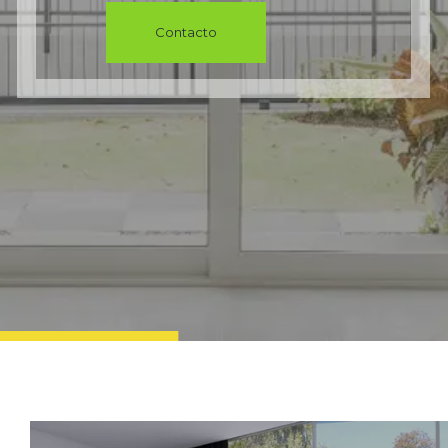
del aluminio,
Contacto
PVC y vidrio
templado
¡Somos tu mejor
opción en
cancelería!