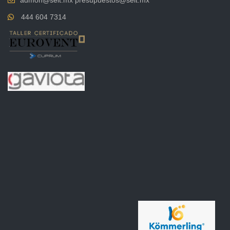
admon@selt.mx presupuestos@selt.mx
444 604 7314