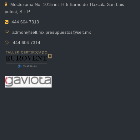
Moctezuma No. 1015 int. H-5 Barrio de Tlaxcala San Luis
potosí, S.L.P
444 604 7313
admon@selt.mx presupuestos@selt.mx
444 604 7314