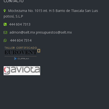
CONTACTO
Moctezuma No. 1015 int. H-5 Barrio de Tlaxcala San Luis
potosí, S.L.P
444 604 7313
admon@selt.mx presupuestos@selt.mx
444 604 7314