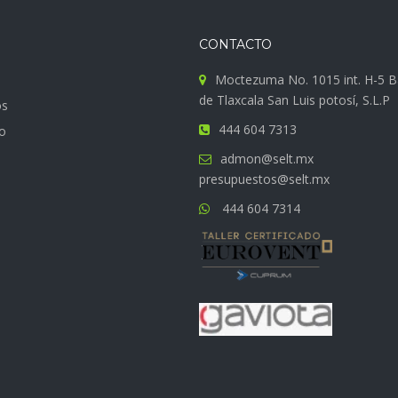
CONTACTO
Moctezuma No. 1015 int. H-5 B
de Tlaxcala San Luis potosí, S.L.P
os
444 604 7313
o
admon@selt.mx
presupuestos@selt.mx
444 604 7314