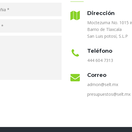
Dirección
Moctezuma No. 1015 in
Barrio de Tlaxcala
San Luis potosí, S.L.P
Teléfono
444 604 7313
Correo
admon@selt.mx
presupuestos@selt.mx